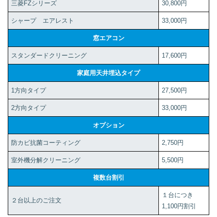
三菱FZシリーズ
30,800円
シャープ エアレスト
33,000円
窓エアコン
スタンダードクリーニング
17,600円
家庭用天井埋込タイプ
1方向タイプ
27,500円
2方向タイプ
33,000円
オプション
防カビ抗菌コーティング
2,750円
室外機分解クリーニング
5,500円
複数台割引
１台につき
２台以上のご注文
1,100円割引