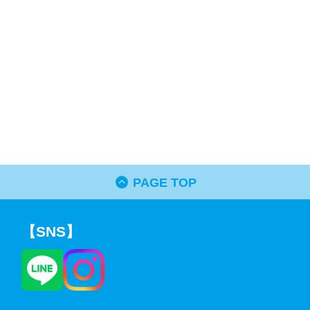
PAGE TOP
【SNS】