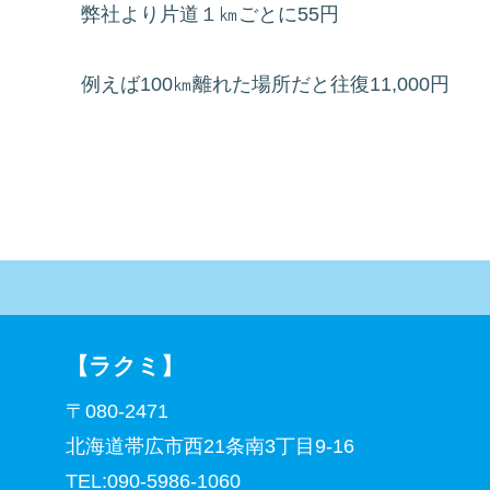
弊社より片道１㎞ごとに55円
例えば100㎞離れた場所だと往復11,000円
【ラクミ】
〒080-2471
北海道帯広市西21条南3丁目9-16
TEL:090-5986-1060