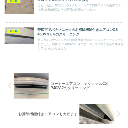
未分類
こんにちは。帯広のハウスクリーニング専門店ラクミの山岸です。
今回は以前施工した大理石の玄関タイルのシ...
帯広市でパナソニックのお掃除機能付きエアコンCS-
未分類
40BV２E４のクリーニング
帯広市でパナソニックのお掃除機能付きエアコンのクリーニングを
しました。型番はCS-40BV２E４です。カビや汚れが落ちて快適な
エアコンになりました。
コーナーエアコン、ナショナルCS-
P402A2のクリーニング
お掃除機能付きエアコンもカビます